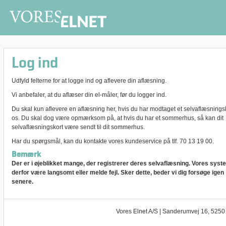
Log ind
Udfyld felterne for at logge ind og aflevere din aflæsning.
Vi anbefaler, at du aflæser din el-måler, før du logger ind.
Du skal kun aflevere en aflæsning her, hvis du har modtaget et selvaflæsningsk
os. Du skal dog være opmærksom på, at hvis du har et sommerhus, så kan dit
selvaflæsningskort være sendt til dit sommerhus.
Har du spørgsmål, kan du kontakte vores kundeservice på tlf. 70 13 19 00.
Bemærk
Der er i øjeblikket mange, der registrerer deres selvaflæsning. Vores sys
derfor være langsomt eller melde fejl. Sker dette, beder vi dig forsøge igen
senere.
Vores Elnet A/S | Sanderumvej 16, 5250